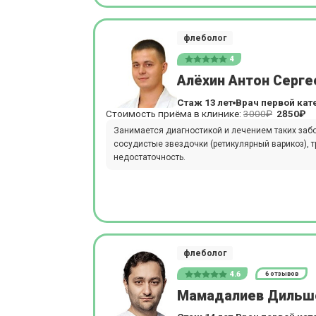
флеболог
4
Алёхин Антон Серге
Стаж 13 лет
Врач первой кат
Стоимость приёма в клинике:
3000₽
2850₽
Занимается диагностикой и лечением таких забо
сосудистые звездочки (ретикулярный варикоз), 
недостаточность.
флеболог
4.6
6 отзывов
Мамадалиев Дильш