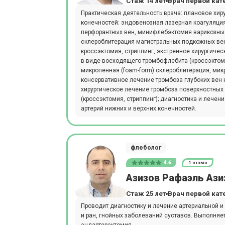
Стаж 14 лет
Врач первой кат
Практическая деятельность врача: плановое хир
конечностей: эндовенозная лазерная коагуляци
перфорантных вен, минифлебэктомия варикозных
склероблитерация магистральных подкожных вен
кроссэктомия, стриппинг, экстренное хирургиче
в виде восходящего тромбофлебита (кроссэктоми
микропенная (foam-form) склероблитерация, мик
консервативное лечение тромбоза глубоких вен 
хирургическое лечение тромбоза поверхностных
(кроссэктомия, стриппинг); диагностика и лечен
артерий нижних и верхних конечностей.
флеболог
4.6
1 отзыв
Азизов Рафаэль Ази
Стаж 25 лет
Врач первой кат
Проводит диагностику и лечение артериальной и
и ран, гнойных заболеваний суставов. Выполняе
эндартерэктомия.