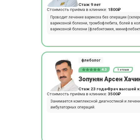
Стаж 9 лет
Стоимость приёма в клинике:
1800₽
Проводит лечение варикоза без операции (склер
варикозной болезни, тромбофлебита, болей в ко
варикозной болезни (флебэктомия, минифлебэкт
флеболог
4.3
1 отзыв
Зопунян Арсен Хачи
Стаж 23 года
Врач высшей к
Стоимость приёма в клинике:
3500₽
Занимается комплексной диагностикой и лечени
амбулаторных операций.