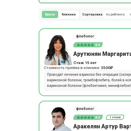
Врачи
Клиники
Сортировка
по рейтингу
флеболог
4.2
Арутюнян Маргарит
Стаж 15 лет
Стоимость приёма в клинике:
3500₽
Проводит лечение варикоза без операции (склер
варикозной болезни, тромбофлебита, болей в ко
варикозной болезни (флебэктомия, минифлебэкт
флеболог
4.2
1 отзыв
Аракелян Артур Вар