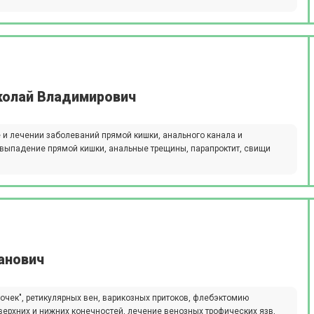
колай Владимирович
 и лечении заболеваний прямой кишки, анального канала и
, выпадение прямой кишки, анальные трещины, парапроктит, свищи
анович
чек", ретикулярных вен, варикозных притоков, флебэктомию
верхних и нижних конечностей, лечение венозных трофических язв,