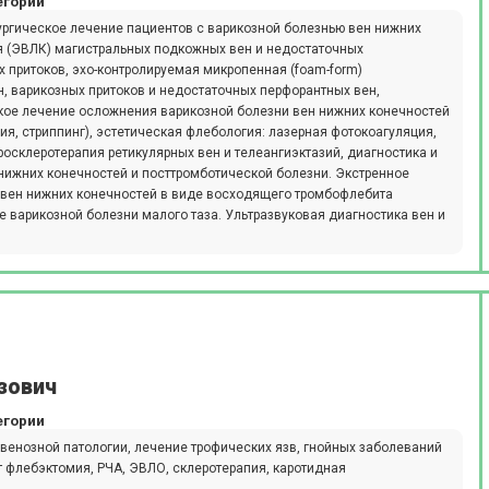
егории
ургическое лечение пациентов с варикозной болезнью вен нижних
я (ЭВЛК) магистральных подкожных вен и недостаточных
 притоков, эхо-контролируемая микропенная (foam-form)
, варикозных притоков и недостаточных перфорантных вен,
ское лечение осложнения варикозной болезни вен нижних конечностей
я, стриппинг), эстетическая флебология: лазерная фотокоагуляция,
росклеротерапия ретикулярных вен и телеангиэктазий, диагностика и
нижних конечностей и посттромботической болезни. Экстренное
 вен нижних конечностей в виде восходящего тромбофлебита
ие варикозной болезни малого таза. Ультразвуковая диагностика вен и
зович
егории
 венозной патологии, лечение трофических язв, гнойных заболеваний
т флебэктомия, РЧА, ЭВЛО, склеротерапия, каротидная