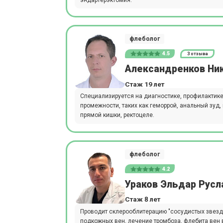
флеболог
4.5
3 отзыва
Александренков Ни
Стаж 19 лет
Специализируется на диагностике, профилактике
промежности, таких как геморрой, анальный зуд
прямой кишки, ректоцеле.
флеболог
4.2
Ураков Эльдар Русл
Стаж 8 лет
Проводит склерооблитерацию "сосудистых звездо
подкожных вен, лечение тромбоза, флебита вен 