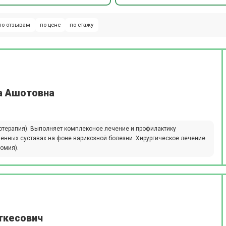
по отзывам
по цене
по стажу
а Ашотовна
отерапия). Выполняет комплексное лечение и профилактику
ленных суставах на фоне варикозной болезни. Хирургическое лечение
омия).
ткесович