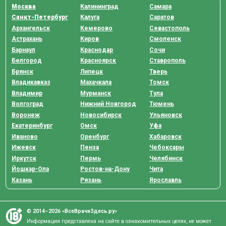
Москва
Калининград
Самара
Санкт-Петербург
Калуга
Саратов
Архангельск
Кемерово
Севастополь
Астрахань
Киров
Смоленск
Барнаул
Краснодар
Сочи
Белгород
Красноярск
Ставрополь
Брянск
Липецк
Тверь
Владикавказ
Махачкала
Томск
Владимир
Мурманск
Тула
Волгоград
Нижний Новгород
Тюмень
Воронеж
Новосибирск
Ульяновск
Екатеринбург
Омск
Уфа
Иваново
Оренбург
Хабаровск
Ижевск
Пенза
Чебоксары
Иркутск
Пермь
Челябинск
Йошкар-Ола
Ростов-на-Дону
Чита
Казань
Рязань
Ярославль
© 2014–2026 «ВсеВрачиЗдесь.ру»
Информация представлена на сайте в ознакомительных целях, не может