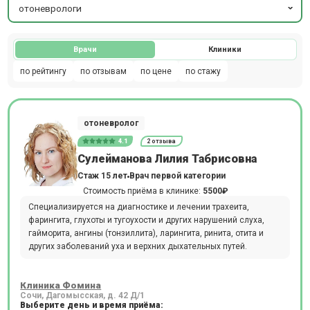
отоневрологи
Врачи
Клиники
по рейтингу
по отзывам
по цене
по стажу
отоневролог
4.1
2 отзыва
Сулейманова Лилия Табрисовна
Стаж 15 лет
Врач первой категории
Стоимость приёма в клинике:
5500₽
Специализируется на диагностике и лечении трахеита,
фарингита, глухоты и тугоухости и других нарушений слуха,
гайморита, ангины (тонзиллита), ларингита, ринита, отита и
других заболеваний уха и верхних дыхательных путей.
Клиника Фомина
Сочи, Дагомысская, д. 42 Д/1
Выберите день и время приёма: