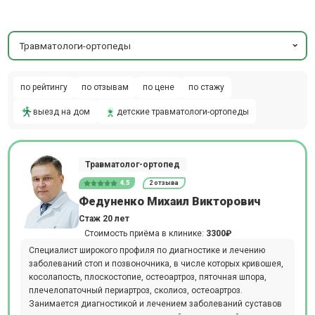
Травматологи-ортопеды
по рейтингу
по отзывам
по цене
по стажу
выезд на дом
детские травматологи-ортопеды
Травматолог-ортопед
4.5
2 отзыва
Федуненко Михаил Викторович
Стаж 20 лет
Стоимость приёма в клинике:
3300₽
Специалист широкого профиля по диагностике и лечению
заболеваний стоп и позвоночника, в числе которых кривошея,
косолапость, плоскостопие, остеоартроз, пяточная шпора,
плечелопаточный периартроз, сколиоз, остеоартроз.
Занимается диагностикой и лечением заболеваний суставов