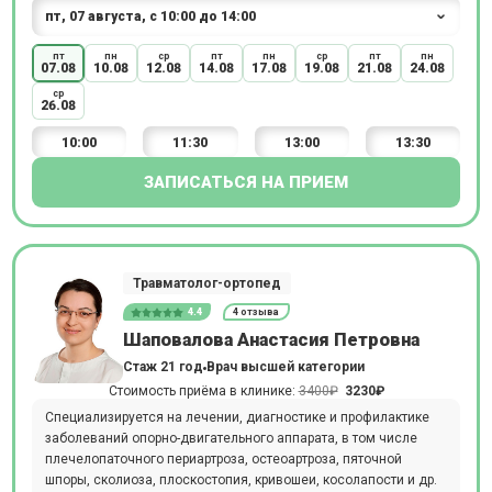
пт
пн
ср
пт
пн
ср
пт
пн
07.08
10.08
12.08
14.08
17.08
19.08
21.08
24.08
ср
26.08
10:00
11:30
13:00
13:30
ЗАПИСАТЬСЯ НА ПРИЕМ
Травматолог-ортопед
4.4
4 отзыва
Шаповалова Анастасия Петровна
Стаж 21 год
Врач высшей категории
Стоимость приёма в клинике:
3400₽
3230₽
Специализируется на лечении, диагностике и профилактике
заболеваний опорно-двигательного аппарата, в том числе
плечелопаточного периартроза, остеоартроза, пяточной
шпоры, сколиоза, плоскостопия, кривошеи, косолапости и др.