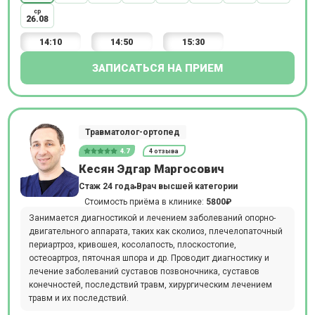
ср
26.08
14:10
14:50
15:30
ЗАПИСАТЬСЯ НА ПРИЕМ
Травматолог-ортопед
4.7
4 отзыва
Кесян Эдгар Маргосович
Стаж 24 года
Врач высшей категории
Стоимость приёма в клинике:
5800₽
Занимается диагностикой и лечением заболеваний опорно-
двигательного аппарата, таких как сколиоз, плечелопаточный
периартроз, кривошея, косолапость, плоскостопие,
остеоартроз, пяточная шпора и др. Проводит диагностику и
лечение заболеваний суставов позвоночника, суставов
конечностей, последствий травм, хирургическим лечением
травм и их последствий.