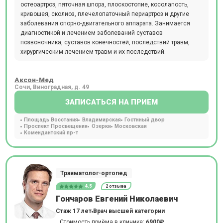
остеоартроз, пяточная шпора, плоскостопие, косолапость,
кривошея, сколиоз, плечелопаточный периартроз и другие
заболевания опорно-двигательного аппарата. Занимается
диагностикой и лечением заболеваний суставов
позвоночника, суставов конечностей, последствий травм,
хирургическим лечением травм и их последствий.
Аксон-Мед
Сочи, Виноградная, д. 49
ЗАПИСАТЬСЯ НА ПРИЕМ
Площадь Восстания
Владимирская
Гостиный двор
Проспект Просвещения
Озерки
Московская
Комендантский пр-т
Травматолог-ортопед
4.5
2 отзыва
Гончаров Евгений Николаевич
Стаж 17 лет
Врач высшей категории
Стоимость приёма в клинике:
6900₽