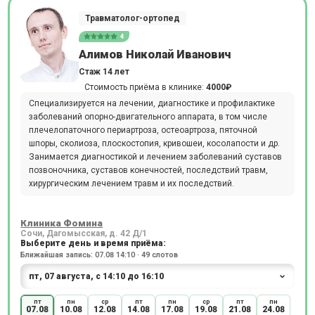
Травматолог-ортопед
4
Алимов Николай Иванович
Стаж 14 лет
Стоимость приёма в клинике:
4000₽
Специализируется на лечении, диагностике и профилактике
заболеваний опорно-двигательного аппарата, в том числе
плечелопаточного периартроза, остеоартроза, пяточной
шпоры, сколиоза, плоскостопия, кривошеи, косолапости и др.
Занимается диагностикой и лечением заболеваний суставов
позвоночника, суставов конечностей, последствий травм,
хирургическим лечением травм и их последствий.
Клиника Фомина
Сочи, Дагомысская, д. 42 Д/1
Выберите день и время приёма:
Ближайшая запись: 07.08 14:10 · 49 слотов
пт
пн
ср
пт
пн
ср
пт
пн
07.08
10.08
12.08
14.08
17.08
19.08
21.08
24.08