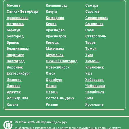
Москва
Калининград
Самара
Санкт-Петербург
Калуга
Саратов
Архангельск
Кемерово
Севастополь
Астрахань
Киров
Смоленск
Барнаул
Краснодар
Сочи
Белгород
Красноярск
Ставрополь
Брянск
Липецк
Тверь
Владикавказ
Махачкала
Томск
Владимир
Мурманск
Тула
Волгоград
Нижний Новгород
Тюмень
Воронеж
Новосибирск
Ульяновск
Екатеринбург
Омск
Уфа
Иваново
Оренбург
Хабаровск
Ижевск
Пенза
Чебоксары
Иркутск
Пермь
Челябинск
Йошкар-Ола
Ростов-на-Дону
Чита
Казань
Рязань
Ярославль
© 2014–2026 «ВсеВрачиЗдесь.ру»
Информация представлена на сайте в ознакомительных целях, не может