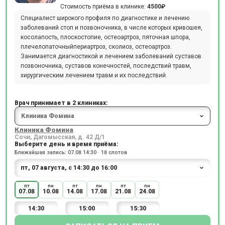
Стоимость приёма в клинике:
4500₽
Специалист широкого профиля по диагностике и лечению
заболеваний стоп и позвоночника, в числе которых кривошея,
косолапость, плоскостопие, остеоартроз, пяточная шпора,
плечелопаточныйпериартроз, сколиоз, остеоартроз.
Занимается диагностикой и лечением заболеваний суставов
позвоночника, суставов конечностей, последствий травм,
хирургическим лечением травм и их последствий.
Врач принимает в 2 клиниках:
Клиника Фомина
Сочи, Дагомысская, д. 42 Д/1
Выберите день и время приёма:
Ближайшая запись: 07.08 14:30 · 18 слотов
пт
пн
пт
пн
пт
пн
07.08
10.08
14.08
17.08
21.08
24.08
14:30
15:00
15:30